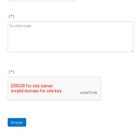
(*)
(*)
Enviar