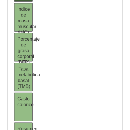
Indice
de
masa
muscular
(IMC)
Porcentaje
de
grasa
corporal
(BFP)
Tasa
metabolica
basal
(TMB)
Gasto
calorico
Resumen