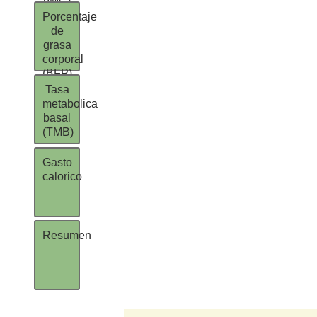
(IMC)
Porcentaje
de
grasa
corporal
(BFP)
Tasa
metabolica
basal
(TMB)
Gasto
calorico
Resumen