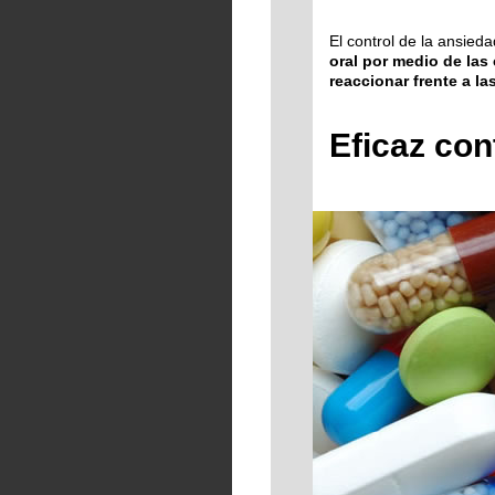
Colágeno
Estrías
El control de la ansieda
Suplementos
Adiposidad
oral por medio de las
Dietarios
Localizada
reaccionar frente a la
Antiarrugas
Eficaz con
Anticelulítico
Cremas
Liporreductoras
Fosfatildilcolina