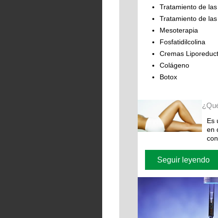
Tratamiento de las
Tratamiento de las
Mesoterapia
Fosfatidilcolina
Cremas Liporeduc
Colágeno
Botox
¿Qué
Es 
en 
con
Seguir leyendo