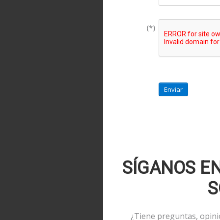
(*)
Enviar
SÍGANOS E
S
¿Tiene preguntas, opin