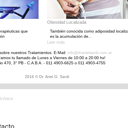
Obesidad Localizada
erapéuticas que
También conocida como adiposidad localiz
ión
es la acumulación de...
Leer más
sobre nuestros Tratamientos. E-Mail:
info@drarielsardi.com.ar
ramos tu llamado de Lunes a Viernes de 10:00 a 20:00 hs!
io 470, 3° РB - C.A.B.A. - 011 4903-6625 o 011 4903-4755
2016 © Dr. Ariel G. Sardi
trónico
tacto