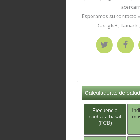
acercar
Esperamos su contacto ví
Google+, llamado,
Calculadoras de salu
Frecuencia
Ind
cardiaca basal
mus
(FCB)